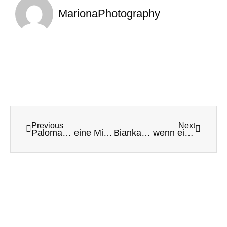
MarionaPhotography
Previous
Next
Paloma… eine Mischung der Kulturen, ein wunderschönes Mädele!
Bianka… wenn ein Regenbogen das Leben voller Farben erfüllt!