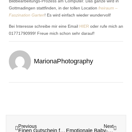
Bildbearbeitungs-Prozess am Computer. Das ganze wird in
Gottmadingen stattfinden, in der tollen Location
freiraum –
Faszination Garten
! Es wird einfach wieder wundervoll!
Bei Interesse schreibe mir eine Email
HIER
oder rufe mich an
01771790999! Freue mich schon sehr darauf!
MarionaPhotography
Previous
Next
Einen Gutschein für ein Neugeborenenshooting schenken? Ist das eine gute Idee?
Emotionale Baby- und Familienfotos!