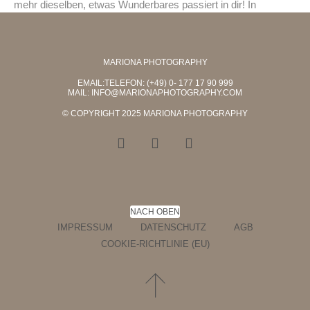
mehr dieselben, etwas Wunderbares passiert in dir! In
MARIONA PHOTOGRAPHY
EMAIL:TELEFON: (+49) 0- 177 17 90 999
MAIL:
INFO@MARIONAPHOTOGRAPHY.COM
© COPYRIGHT 2025 MARIONA PHOTOGRAPHY
NACH OBEN
IMPRESSUM
DATENSCHUTZ
AGB
COOKIE-RICHTLINIE (EU)